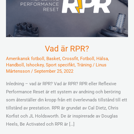
Vad är RPR?
Amerikansk fotboll
,
Basket
,
Crossfit
,
Fotboll
,
Hälsa
,
Handboll
,
Ishockey
,
Sport specifikt
,
Träning
/
Linus
Mårtensson
/
September 25, 2022
Inledning – vad är RPR? Vad är RPR? RPR eller Reflexive
Performance Reset är ett system av andning och beröring
som återställer din kropp från ett överlevnads tillstånd till ett
tillstånd av prestation. RPR är grundat av Cal Dietz, Chris
Korfist och JL Holdsworth. De är inspirerade av Douglas
Heels, Be Activated och RPR är […]