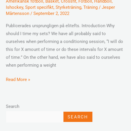
Amerikansk fotboll
,
Basket
,
Crossfit
,
Fotboll
,
Handboll
,
Ishockey
,
Sport specifikt
,
Styrketräning
,
Träning
/
Jesper
Mårtensson
/
September 2, 2022
Publicerades ursprungligen på elitefts. Introduction Why
should I time my sets? We have all probably said to
ourselves when performing a conditioning session, “I will do
this for X amount of time or do these intervals for X amount
of time.” On the other hand, we have also said to ourselves
when performing a weight
Read More »
Search
SEARCH