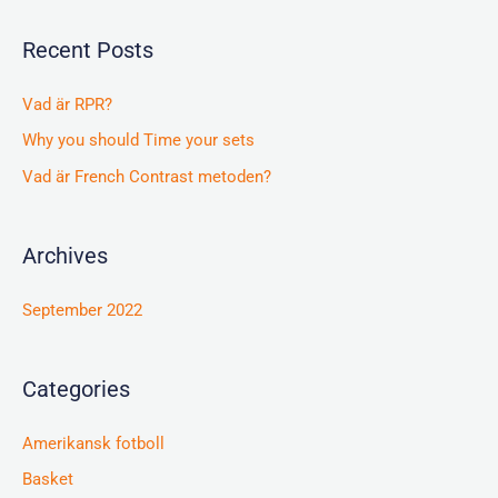
a
Recent Posts
r
c
Vad är RPR?
h
Why you should Time your sets
f
Vad är French Contrast metoden?
o
r
Archives
:
September 2022
Categories
Amerikansk fotboll
Basket