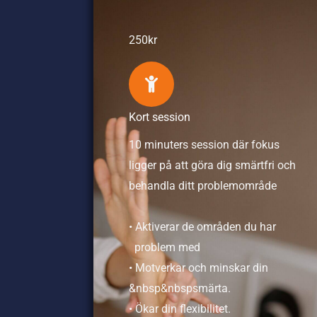
250kr
Kort session
10 minuters session där fokus
ligger på att göra dig smärtfri och
behandla ditt problemområde
• Aktiverar de områden du har
problem med
• Motverkar och minskar din
&nbsp&nbspsmärta.
• Ökar din flexibilitet.