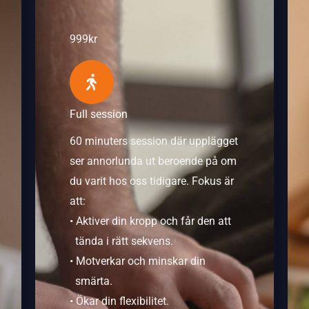
999kr
Full session
60 minuters session där upplägget
ser annorlunda ut beroende på om
du varit hos oss tidigare. Fokus är
att:
• Aktiver din kropp och får den att
tända i rätt sekvens.
• Motverkar och minskar din
smärta.
• Ökar din flexibilitet.