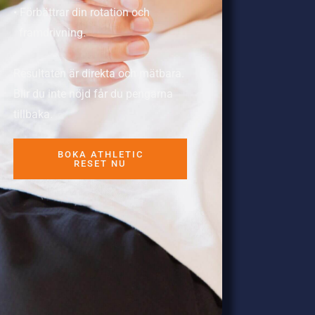
• Förbättrar din rotation och
framdrivning.
Resultaten är direkta och mätbara.
Blir du inte nöjd får du pengarna
tillbaka.
BOKA ATHLETIC
RESET NU