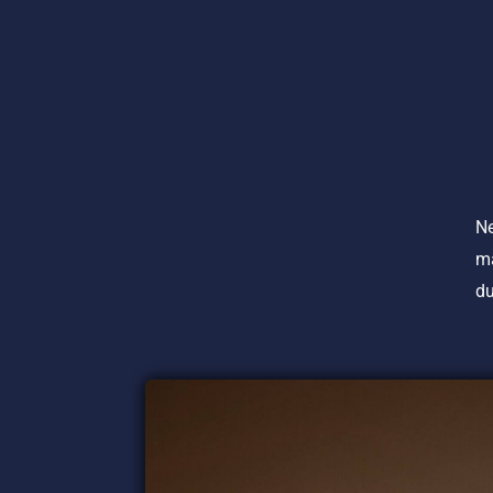
Ne
m
d