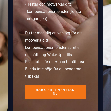
• Testar och motverkar ditt
kompensationsmönster (första
omgången).
Du får med dig ett verktyg för att
motverka ditt
kompensationsmönster samt en
uppsättning Wake-Up drills.
Resultaten är direkta och mätbara.
Blir du inte nöjd får du pengarna
tillbaka!
BOKA FULL SESSION
NU