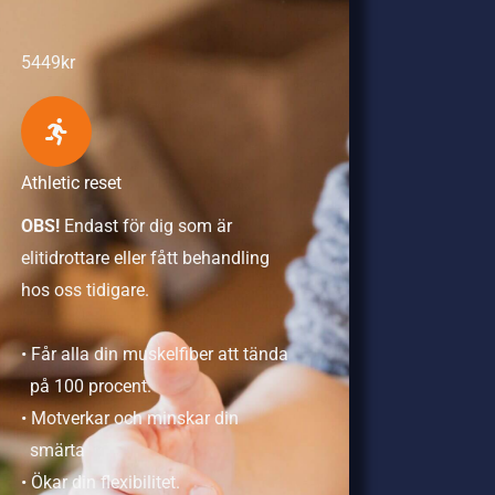
5449kr
Athletic reset
OBS!
Endast för dig som är
elitidrottare eller fått behandling
hos oss tidigare.
• Får alla din muskelfiber att tända
på 100 procent.
• Motverkar och minskar din
smärta
• Ökar din flexibilitet.